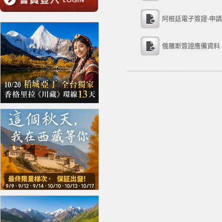
阿根廷電子簽證-申
俄羅斯簽證應備資料 