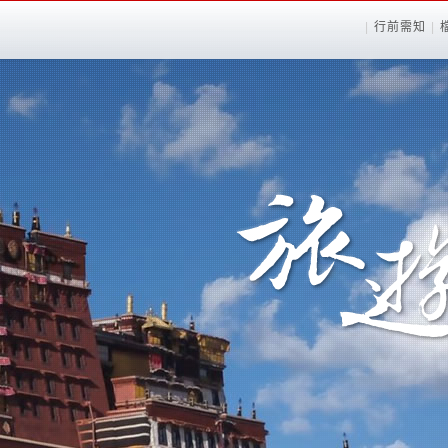
|
行前需知
|