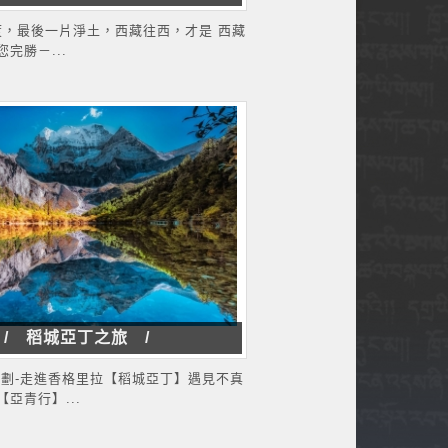
 度，最後一片淨土，西藏往西，才是 西藏
完勝－...
/ 稻城亞丁之旅 /
策劃-走進香格里拉【稻城亞丁】遇見不真
亞青行】...