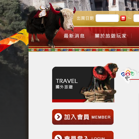
出團日期
～