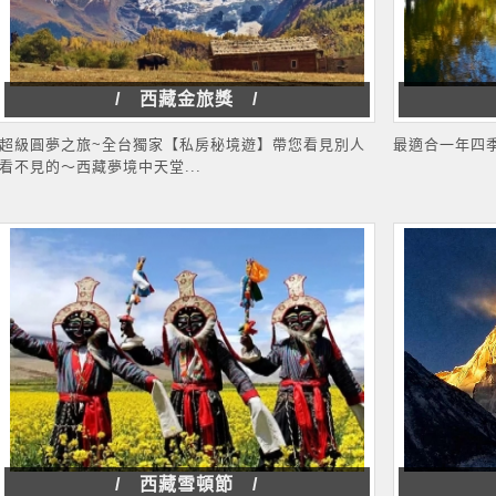
/ 西藏金旅獎 /
超級圓夢之旅~全台獨家【私房秘境遊】帶您看見別人
最適合一年四
看不見的～西藏夢境中天堂...
/ 西藏雪頓節 /