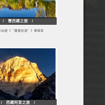
/ 豐西藏之旅 /
季出遊《〝優惠抗漲〞》專案區
/ 西藏阿里之旅 /