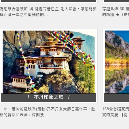
為您結合雪頓節 與 薩迦寺普巴金 剛大法會，讓您能參
穿越北緯 30
與西藏一年之中最殊勝的...
的精隨 ★《帶您
/ 不丹印象之旅 /
一年一度的帕羅秋季(策秋)乃不丹重大節日嘉年華，壯
168全台獨家
觀的舞蹈和表演，深刻及...
實的美麗-甘南【