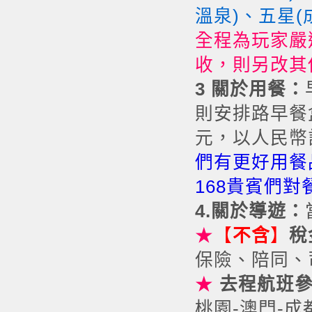
溫泉)、五星
全程為玩家嚴
收，則另改其
3
關於用餐：
則安排路早餐盒
元，以人民幣
們有更好用餐
168貴賓們
4.
關於導遊：
★
【
不含
】
稅
保險、陪同、
★
去程航班參
桃園-澳門-成都NX