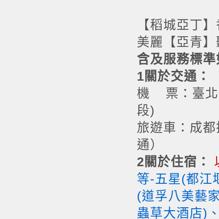
【稻城亞丁】
美麗【亞青】聽
含及服務標準
1
關於交通：
機 票：臺北
段)
旅遊車：成都
通）
2
關於住宿：
等-五星(都
(道孚八美藝
蟲草大酒店)