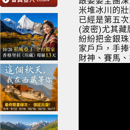
跟婆婆全團深
米堆冰川的壯
已經是第五次
(波密)尤其
紛紛把金銀珠
家戶戶，手捧
財神、賽馬、