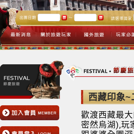
出團日期
～
請選擇國家
西藏印象~
歡渡西藏最大
密然烏湖),玩