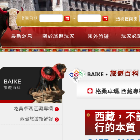
出團日期
～
請選擇國家
格桑卓瑪.西藏專
格桑卓瑪.西藏專欄
西藏，不
西藏旅遊新鮮報
行的本質