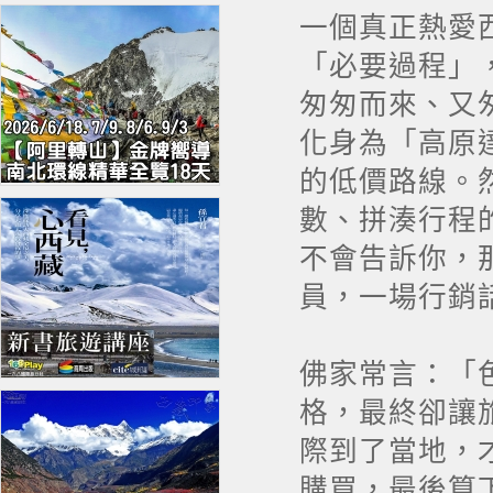
一個真正熱愛
「必要過程」
匆匆而來、又
化身為「高原
的低價路線。
數、拼湊行程
不會告訴你，
員，一場行銷
佛家常言：「
格，最終卻讓
際到了當地，
購買，最後算