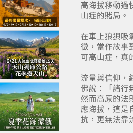
高海拔移動過
山症的賭局。
在車上狼狽吸
徵，當作故事
可高山症，真
流量與信仰，
佛說：「諸行
然而高原的法
應海拔，這是
抗，更無法靠