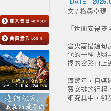
DATE -
2025.
文 / 格桑卓瑪
「世間安得雙
倉央嘉措這句
代的一種映照
擇的岔路口上
這幾年，自媒
費安排的行程
細究其中，卻