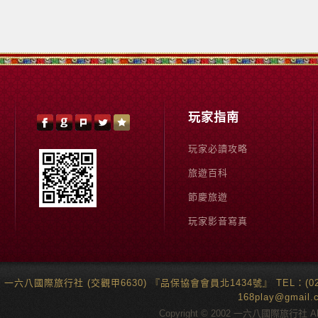
玩家指南
玩家必讀攻略
旅遊百科
節慶旅遊
玩家影音寫真
一六八國際旅行社 (交觀甲6630) 『品保協會會員北1434號』 TEL：(02)6
168play@gma
Copyright © 2002 一六八國際旅行社 All 